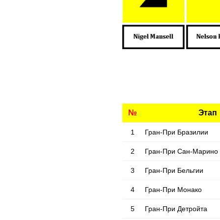
№
Этап
1
Гран-При Бразилии
2
Гран-При Сан-Марино
3
Гран-При Бельгии
4
Гран-При Монако
5
Гран-При Детройта