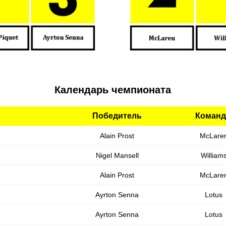
Календарь чемпионата
Победитель
Команд
Alain Prost
McLare
Nigel Mansell
William
Alain Prost
McLare
Ayrton Senna
Lotus
Ayrton Senna
Lotus