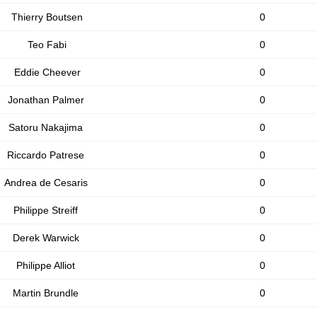
Thierry Boutsen
0
Teo Fabi
0
Eddie Cheever
0
Jonathan Palmer
0
Satoru Nakajima
0
Riccardo Patrese
0
Andrea de Cesaris
0
Philippe Streiff
0
Derek Warwick
0
Philippe Alliot
0
Martin Brundle
0