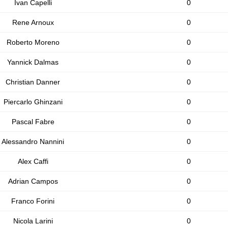
Ivan Capelli
0
Rene Arnoux
0
Roberto Moreno
0
Yannick Dalmas
0
Christian Danner
0
Piercarlo Ghinzani
0
Pascal Fabre
0
Alessandro Nannini
0
Alex Caffi
0
Adrian Campos
0
Franco Forini
0
Nicola Larini
0