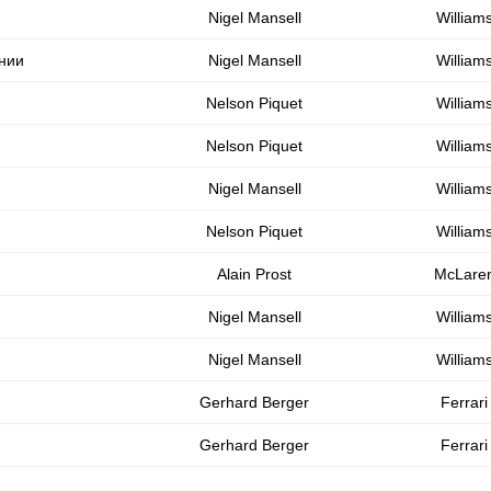
Nigel Mansell
William
нии
Nigel Mansell
William
Nelson Piquet
William
Nelson Piquet
William
Nigel Mansell
William
Nelson Piquet
William
Alain Prost
McLare
Nigel Mansell
William
Nigel Mansell
William
Gerhard Berger
Ferrari
Gerhard Berger
Ferrari