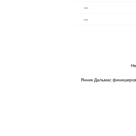
—
—
Не
Янник Дальмас финишировал