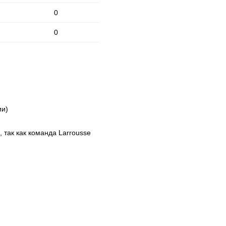
0
0
ии)
 так как команда Larrousse