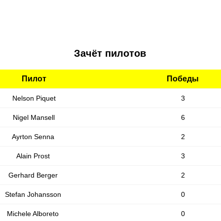
Зачёт пилотов
Пилот
Победы
Nelson Piquet
3
Nigel Mansell
6
Ayrton Senna
2
Alain Prost
3
Gerhard Berger
2
Stefan Johansson
0
Michele Alboreto
0