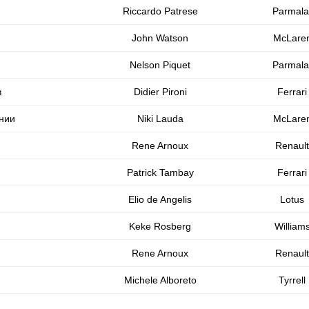
Riccardo Patrese
Parmala
John Watson
McLare
Nelson Piquet
Parmala
в
Didier Pironi
Ferrari
нии
Niki Lauda
McLare
Rene Arnoux
Renault
Patrick Tambay
Ferrari
Elio de Angelis
Lotus
Keke Rosberg
William
Rene Arnoux
Renault
Michele Alboreto
Tyrrell