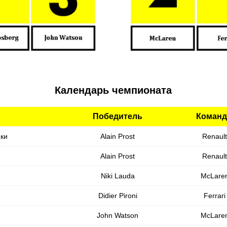
Календарь чемпионата
Победитель
Команд
ки
Alain Prost
Renault
Alain Prost
Renault
Niki Lauda
McLare
Didier Pironi
Ferrari
John Watson
McLare