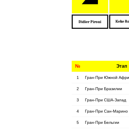
№
Этап
1
Гран-При Южной Афри
2
Гран-При Бразилии
3
Гран-При США-Запад
4
Гран-При Сан-Марино
5
Гран-При Бельгии