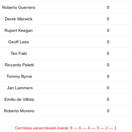
Roberto Guerrero
0
Derek Warwick
0
Rupert Keegan
0
Geoff Lees
0
Teo Fabi
0
Riccardo Paletti
0
Tommy Byrne
0
Jan Lammers
0
Emilio de Villota
0
Roberto Moreno
0
Система начисления очков: 9 — 6 — 4 — 3 — 2 — 1