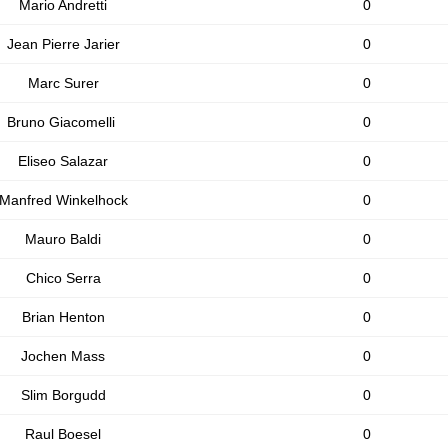
Mario Andretti
0
Jean Pierre Jarier
0
Marc Surer
0
Bruno Giacomelli
0
Eliseo Salazar
0
Manfred Winkelhock
0
Mauro Baldi
0
Chico Serra
0
Brian Henton
0
Jochen Mass
0
Slim Borgudd
0
Raul Boesel
0