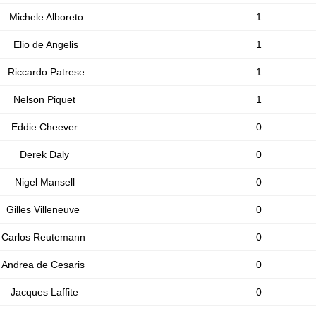
Michele Alboreto
1
Elio de Angelis
1
Riccardo Patrese
1
Nelson Piquet
1
Eddie Cheever
0
Derek Daly
0
Nigel Mansell
0
Gilles Villeneuve
0
Carlos Reutemann
0
Andrea de Cesaris
0
Jacques Laffite
0