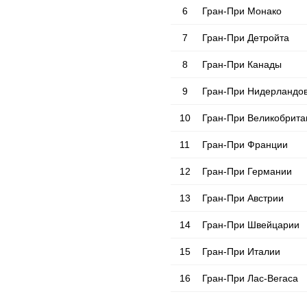
6
Гран-При Монако
7
Гран-При Детройта
8
Гран-При Канады
9
Гран-При Нидерландо
10
Гран-При Великобрита
11
Гран-При Франции
12
Гран-При Германии
13
Гран-При Австрии
14
Гран-При Швейцарии
15
Гран-При Италии
16
Гран-При Лас-Вегаса