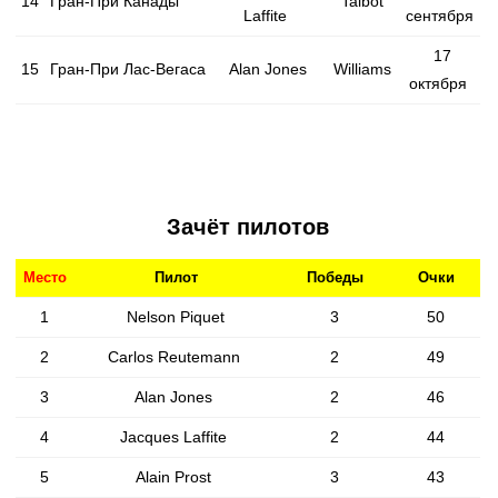
14
Гран-При Канады
Talbot
Laffite
сентября
17
15
Гран-При Лас-Вегаса
Alan Jones
Williams
октября
Зачёт пилотов
Место
Пилот
Победы
Очки
1
Nelson Piquet
3
50
2
Carlos Reutemann
2
49
3
Alan Jones
2
46
4
Jacques Laffite
2
44
5
Alain Prost
3
43