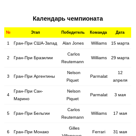
Календарь чемпионата
№
Этап
Победитель
Команда
Дата
1
Гран-При США-Запад
Alan Jones
Williams
15 марта
Carlos
2
Гран-При Бразилии
Williams
29 марта
Reutemann
Nelson
12
3
Гран-При Аргентины
Parmalat
Piquet
апреля
Гран-При Сан-
Nelson
4
Parmalat
3 мая
Марино
Piquet
Carlos
5
Гран-При Бельгии
Williams
17 мая
Reutemann
Gilles
6
Гран-При Монако
Ferrari
31 мая
Villeneuve