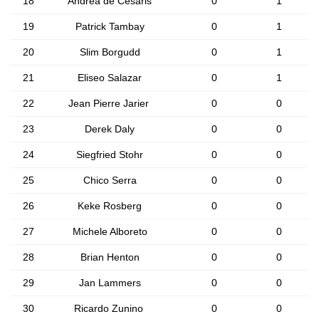
18
Andrea de Cesaris
0
1
19
Patrick Tambay
0
1
20
Slim Borgudd
0
1
21
Eliseo Salazar
0
1
22
Jean Pierre Jarier
0
0
23
Derek Daly
0
0
24
Siegfried Stohr
0
0
25
Chico Serra
0
0
26
Keke Rosberg
0
0
27
Michele Alboreto
0
0
28
Brian Henton
0
0
29
Jan Lammers
0
0
30
Ricardo Zunino
0
0