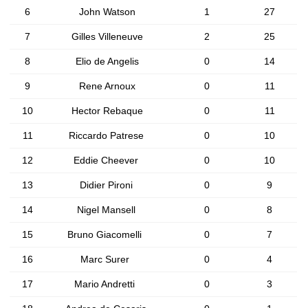
6
John Watson
1
27
7
Gilles Villeneuve
2
25
8
Elio de Angelis
0
14
9
Rene Arnoux
0
11
10
Hector Rebaque
0
11
11
Riccardo Patrese
0
10
12
Eddie Cheever
0
10
13
Didier Pironi
0
9
14
Nigel Mansell
0
8
15
Bruno Giacomelli
0
7
16
Marc Surer
0
4
17
Mario Andretti
0
3