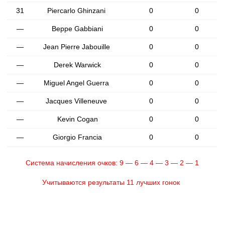
31
Piercarlo Ghinzani
0
0
—
Beppe Gabbiani
0
0
—
Jean Pierre Jabouille
0
0
—
Derek Warwick
0
0
—
Miguel Angel Guerra
0
0
—
Jacques Villeneuve
0
0
—
Kevin Cogan
0
0
—
Giorgio Francia
0
0
Система начисления очков: 9 — 6 — 4 — 3 — 2 — 1
Учитываются результаты 11 лучших гонок